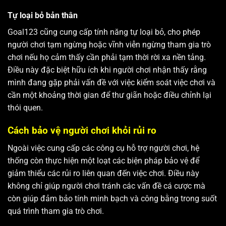
Tự loại bỏ bản thân
Goal123 cũng cung cấp tính năng tự loại bỏ, cho phép
người chơi tạm ngừng hoặc vĩnh viễn ngừng tham gia trò
chơi nếu họ cảm thấy cần phải tạm thời rời xa nền tảng.
Điều này đặc biệt hữu ích khi người chơi nhận thấy rằng
mình đang gặp phải vấn đề với việc kiểm soát việc chơi và
cần một khoảng thời gian để thư giãn hoặc điều chỉnh lại
thói quen.
Cách bảo vệ người chơi khỏi rủi ro
Ngoài việc cung cấp các công cụ hỗ trợ người chơi, hệ
thống còn thực hiện một loạt các biện pháp bảo vệ để
giảm thiểu các rủi ro liên quan đến việc chơi. Điều này
không chỉ giúp người chơi tránh các vấn đề cá cược mà
còn giúp đảm bảo tính minh bạch và công bằng trong suốt
quá trình tham gia trò chơi.