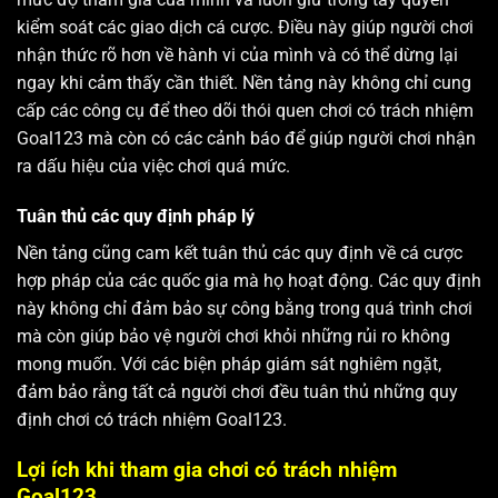
kiểm soát các giao dịch cá cược. Điều này giúp người chơi
nhận thức rõ hơn về hành vi của mình và có thể dừng lại
ngay khi cảm thấy cần thiết. Nền tảng này không chỉ cung
cấp các công cụ để theo dõi thói quen chơi có trách nhiệm
Goal123 mà còn có các cảnh báo để giúp người chơi nhận
ra dấu hiệu của việc chơi quá mức.
Tuân thủ các quy định pháp lý
Nền tảng cũng cam kết tuân thủ các quy định về cá cược
hợp pháp của các quốc gia mà họ hoạt động. Các quy định
này không chỉ đảm bảo sự công bằng trong quá trình chơi
mà còn giúp bảo vệ người chơi khỏi những rủi ro không
mong muốn. Với các biện pháp giám sát nghiêm ngặt,
đảm bảo rằng tất cả người chơi đều tuân thủ những quy
định chơi có trách nhiệm Goal123.
Lợi ích khi tham gia chơi có trách nhiệm
Goal123