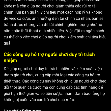
khỏe mà còn giúp người chơi giảm thiểu các rủi ro tài
chính. Khi bạn quản lý chi tiêu một cách hợp lý và không
để việc cá cược ảnh hưởng đến tài chính cá nhân, bạn sẽ
tránh được những vấn đề tài chính nghiêm trọng như nợ
nần hoặc thất thoát quá nhiều tiền. Việc đặt ra ngân sách
cụ thể cho việc chơi giúp người chơi kiểm soát chi tiêu hiệu
quả.
Các công cụ hỗ trợ người chơi duy trì trách
nhiệm
Để giúp người chơi duy trì trách nhiệm và kiểm soát việc
tham gia trò chơi, cung cấp một loạt các công cụ hỗ trợ
thiết thực. Các công cụ này không chỉ giúp người chơi theo
dõi thói quen cá cược mà còn cung cấp các tính năng để
giới hạn thời gian và số tiền cược, nhằm đảm bảo rằng họ
không bị cuốn vào các trò chơi quá mức.