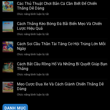
Các Thủ Thuật Chơi Bắn Cá Cần Biết Để Chiến
Thắng Dễ Dàng
Chức năng bình luận bị tắt
ở
Các
Thủ
Cách Thắng Kèo Bóng Đá Bãi Biển Mẹo Và Chiến
Thuật
Lược Hiệu Quả
Chơi
Chức năng bình luận bị tắt
ở
Bắn
Cách
Cá
Thắng
Cách Soi Cầu Thần Tài Tăng Cơ Hội Trúng Lớn Mỗi
Cần
Kèo
Biết
Ngày
Bóng
Để
Chức năng bình luận bị tắt
ở
Đá
Chiến
Cách
Bãi
Thắng
Soi
Cách Bắt Cầu Rồng Hổ Và Những Bí Quyết Giúp Bạn
Biển
Dễ
Cầu
Mẹo
Thắng
Dàng
Thần
Và
Chức năng bình luận bị tắt
ở
Tài
Chiến
Cách
Tăng
Lược
Bắt
Mẹo Cược Đua Xe Và Cách Giành Chiến Thắng Dễ
Cơ
Hiệu
Cầu
Hội
Dàng
Quả
Rồng
Trúng
Chức năng bình luận bị tắt
ở
Hổ
Lớn
Mẹo
Và
Mỗi
Cược
Những
Ngày
Đua
DANH MỤC
Bí