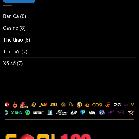
Xe
Quyết
Và
Giúp
Cách
Bạn
Bắn Cá
(8)
Giành
Thắng
Chiến
Casino
(8)
Thắng
Dễ
Dàng
Thể thao
(8)
Tin Tức
(7)
Xổ số
(7)