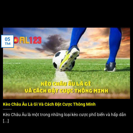
05
Th4
Kèo Châu Âu Là Gì Và Cách Đặt Cược Thông Minh
Kèo Châu Âu là một trong những loại kèo cược phổ biến và hấp dẫn
[...]