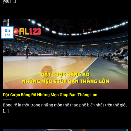
yêu [...]
05
Th4
Đặt Cược Bóng Rổ Những Mẹo Giúp Bạn Thắng Lớn
Bóng rổ là một trong những môn thể thao phổ biến nhất trên thế giới,
[...]