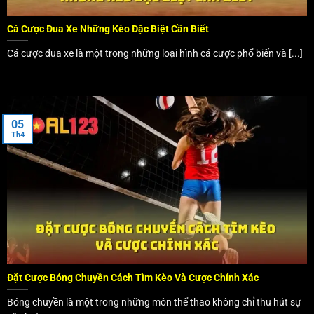
Cá Cược Đua Xe Những Kèo Đặc Biệt Cần Biết
Cá cược đua xe là một trong những loại hình cá cược phổ biến và [...]
05
Th4
Đặt Cược Bóng Chuyền Cách Tìm Kèo Và Cược Chính Xác
Bóng chuyền là một trong những môn thể thao không chỉ thu hút sự