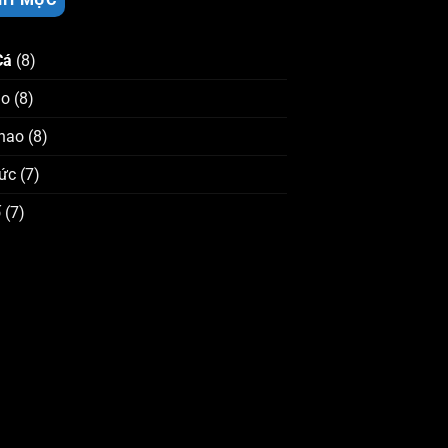
Xe
Quyết
Và
Giúp
Cách
Bạn
Cá
(8)
Giành
Thắng
Chiến
no
(8)
Thắng
Dễ
Dàng
hao
(8)
ức
(7)
ố
(7)