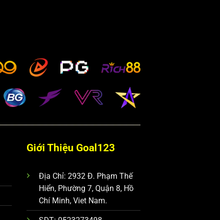
Giới Thiệu Goal123
Địa Chỉ: 2932 Đ. Phạm Thế
Hiển, Phường 7, Quận 8, Hồ
Chí Minh, Viet Nam.