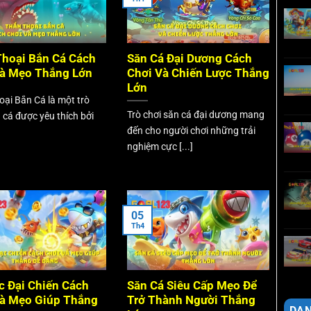
hoại Bắn Cá Cách
Săn Cá Đại Dương Cách
Và Mẹo Thắng Lớn
Chơi Và Chiến Lược Thắng
Lớn
ại Bắn Cá là một trò
Trò chơi săn cá đại dương mang
 cá được yêu thích bởi
đến cho người chơi những trải
nghiệm cực [...]
05
Th4
c Đại Chiến Cách
Săn Cá Siêu Cấp Mẹo Để
Và Mẹo Giúp Thắng
Trở Thành Người Thắng
DA