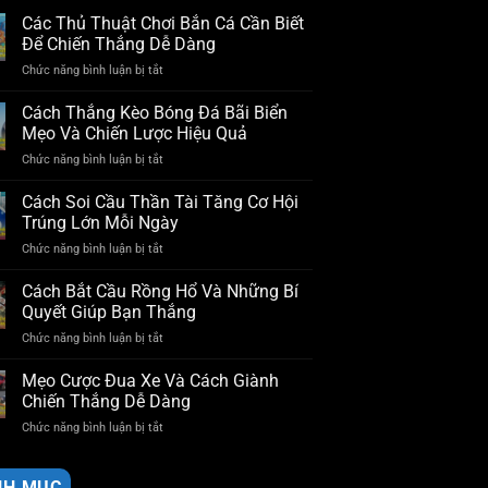
Các Thủ Thuật Chơi Bắn Cá Cần Biết
Để Chiến Thắng Dễ Dàng
Chức năng bình luận bị tắt
ở
Các
Thủ
Cách Thắng Kèo Bóng Đá Bãi Biển
Thuật
Mẹo Và Chiến Lược Hiệu Quả
Chơi
Chức năng bình luận bị tắt
ở
Bắn
Cách
Cá
Thắng
Cách Soi Cầu Thần Tài Tăng Cơ Hội
Cần
Kèo
Biết
Trúng Lớn Mỗi Ngày
Bóng
Để
Chức năng bình luận bị tắt
ở
Đá
Chiến
Cách
Bãi
Thắng
Soi
Cách Bắt Cầu Rồng Hổ Và Những Bí
Biển
Dễ
Cầu
Mẹo
Quyết Giúp Bạn Thắng
Dàng
Thần
Và
Chức năng bình luận bị tắt
ở
Tài
Chiến
Cách
Tăng
Lược
Bắt
Mẹo Cược Đua Xe Và Cách Giành
Cơ
Hiệu
Cầu
Hội
Chiến Thắng Dễ Dàng
Quả
Rồng
Trúng
Chức năng bình luận bị tắt
ở
Hổ
Lớn
Mẹo
Và
Mỗi
Cược
Những
Ngày
Đua
NH MỤC
Bí