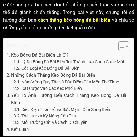
cược bóng đá bãi biển đòi hỏi những chiến lược và mẹo cụ
thể để giành chiến thắng. Trong bài viết này, chúng tôi sẽ
hướng dẫn bạn
cách thắng kèo bóng đá bãi biển
và chia sẻ
những yếu tố ảnh hưởng đến kết quả cược.
Mục Lục
Kèo Bóng Đá Bãi Biển Là Gì?
Lý Do Bóng Đá Bãi Biển Trở Thành Lựa Chọn Cược Mới
Các Loại Kèo Bóng Đá Bãi Biển
Những Cách Thắng Kèo Bóng Đá Bãi Biển
Nắm Vững Quy Tắc và Đặc Điểm Của Môn Thể Thao
Đặt Cược Vào Các Kèo Phổ Biến
Yếu Tố Ảnh Hưởng Đến Cách Thắng Kèo Bóng Đá Bãi
Biển
Điều Kiện Thời Tiết và Sức Mạnh Của Sóng Biển
Thể Lực và Kỹ Năng Cầu Thủ
Môi Trường Cát Và Cách Di Chuyển
Kết Luận