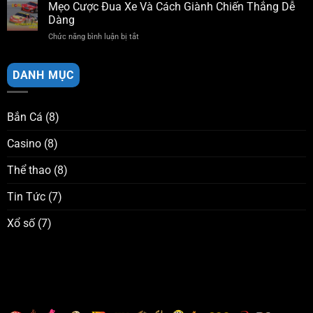
Bắt
Mẹo Cược Đua Xe Và Cách Giành Chiến Thắng Dễ
Cơ
Hiệu
Cầu
Hội
Dàng
Quả
Rồng
Trúng
Chức năng bình luận bị tắt
ở
Hổ
Lớn
Mẹo
Và
Mỗi
Cược
Những
Ngày
Đua
DANH MỤC
Bí
Xe
Quyết
Và
Giúp
Cách
Bạn
Bắn Cá
(8)
Giành
Thắng
Chiến
Casino
(8)
Thắng
Dễ
Dàng
Thể thao
(8)
Tin Tức
(7)
Xổ số
(7)