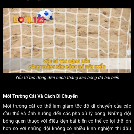
Yếu tố tác động đến cách thắng kèo bóng đá bãi biển
Môi Trường Cát Và Cách Di Chuyển
Môi trường cát có thể làm giảm tốc độ di chuyển của các
cầu thủ và ảnh hưởng đến các pha xử lý bóng. Những đội
bóng quen thuộc với điều kiện bãi biển có thể có lợi thế lớn
hơn so với những đội không có nhiều kinh nghiệm thi đấu