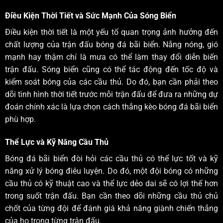
Điều Kiện Thời Tiết và Sức Mạnh Của Sóng Biển
Điều kiện thời tiết là một yếu tố quan trọng ảnh hưởng đến
chất lượng của trận đấu bóng đá bãi biển. Nắng nóng, gió
mạnh hay thậm chí là mưa có thể làm thay đổi diễn biến
trận đấu. Sóng biển cũng có thể tác động đến tốc độ và
kiểm soát bóng của các cầu thủ. Do đó, bạn cần phải theo
dõi tình hình thời tiết trước mỗi trận đấu để đưa ra những dự
đoán chính xác là lựa chọn cách thắng kèo bóng đá bãi biển
phù hợp.
Thể Lực và Kỹ Năng Cầu Thủ
Bóng đá bãi biển đòi hỏi các cầu thủ có thể lực tốt và kỹ
năng xử lý bóng điêu luyện. Do đó, một đội bóng có những
cầu thủ có kỹ thuật cao và thể lực dẻo dai sẽ có lợi thế hơn
trong suốt trận đấu. Bạn cần theo dõi những cầu thủ chủ
chốt của từng đội để đánh giá khả năng giành chiến thắng
của họ trong từng trận đấu.