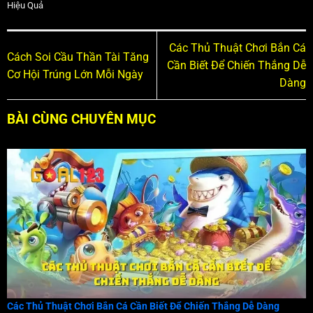
Hiệu Quả
Các Thủ Thuật Chơi Bắn Cá
Cách Soi Cầu Thần Tài Tăng
Cần Biết Để Chiến Thắng Dễ
Cơ Hội Trúng Lớn Mỗi Ngày
Dàng
BÀI CÙNG CHUYÊN MỤC
Các Thủ Thuật Chơi Bắn Cá Cần Biết Để Chiến Thắng Dễ Dàng