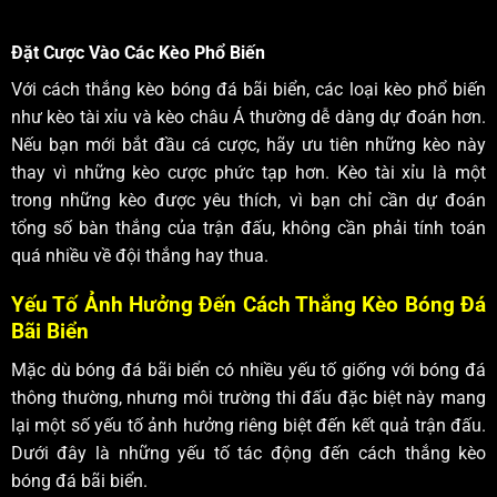
Đặt Cược Vào Các Kèo Phổ Biến
Với cách thắng kèo bóng đá bãi biển, các loại kèo phổ biến
như kèo tài xỉu và kèo châu Á thường dễ dàng dự đoán hơn.
Nếu bạn mới bắt đầu cá cược, hãy ưu tiên những kèo này
thay vì những kèo cược phức tạp hơn. Kèo tài xỉu là một
trong những kèo được yêu thích, vì bạn chỉ cần dự đoán
tổng số bàn thắng của trận đấu, không cần phải tính toán
quá nhiều về đội thắng hay thua.
Yếu Tố Ảnh Hưởng Đến Cách Thắng Kèo Bóng Đá
Bãi Biển
Mặc dù bóng đá bãi biển có nhiều yếu tố giống với bóng đá
thông thường, nhưng môi trường thi đấu đặc biệt này mang
lại một số yếu tố ảnh hưởng riêng biệt đến kết quả trận đấu.
Dưới đây là những yếu tố tác động đến cách thắng kèo
bóng đá bãi biển.