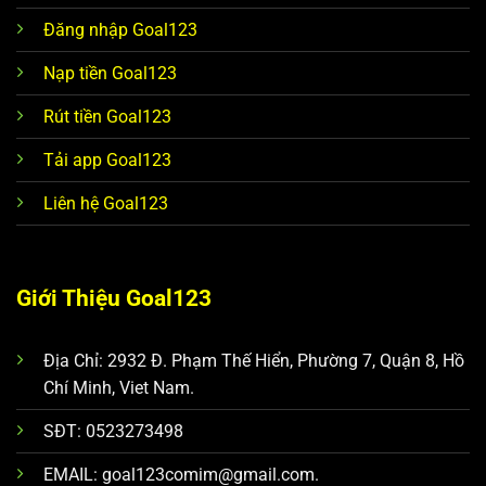
Đăng nhập Goal123
Nạp tiền Goal123
Rút tiền Goal123
Tải app Goal123
Liên hệ Goal123
Giới Thiệu Goal123
Địa Chỉ: 2932 Đ. Phạm Thế Hiển, Phường 7, Quận 8, Hồ
Chí Minh, Viet Nam.
SĐT: 0523273498
EMAIL:
goal123comim@gmail.com
.