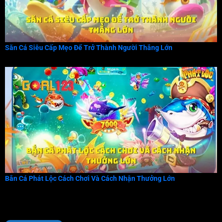
Săn Cá Siêu Cấp Mẹo Để Trở Thành Người Thắng Lớn
Bắn Cá Phát Lộc Cách Chơi Và Cách Nhận Thưởng Lớn