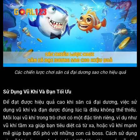
Các chiến lược chơi săn cá đại dương sao cho hiệu quả
Sử Dụng Vũ Khí Và Đạn Tối Ưu
Để đạt được hiệu quả cao khi săn cá đại dương, việc sử
dụng vũ khí và đạn dược đúng lúc là điều không thể thiếu.
Mỗi loại vũ khí trong trò chơi có một đặc tính riêng, ví dụ như
vũ khí tầm xa giúp bạn tiêu diệt cá từ xa, hoặc vũ khí mạnh
mẽ giúp bạn đối phó với những con cá boss. Cách sử dụng