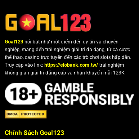
Goal123
nổi bật như một điểm đến uy tín và chuyên
nghiệp, mang đến trải nghiệm giải trí đa dạng, từ cá cược
thể thao, casino trực tuyến đến các trò chơi slots hấp dẫn.
Truy cập vào link:
https://elobank.com.tw/
trải nghiệm
không gian giải trí đẳng cấp và nhận khuyến mãi 123K.
Chính Sách Goal123