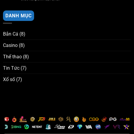
Hổ
Lớn
Mẹo
Và
Mỗi
Cược
Những
Ngày
Đua
DANH MỤC
Bí
Xe
Quyết
Và
Giúp
Cách
Bạn
Bắn Cá
(8)
Giành
Thắng
Chiến
Casino
(8)
Thắng
Dễ
Dàng
Thể thao
(8)
Tin Tức
(7)
Xổ số
(7)