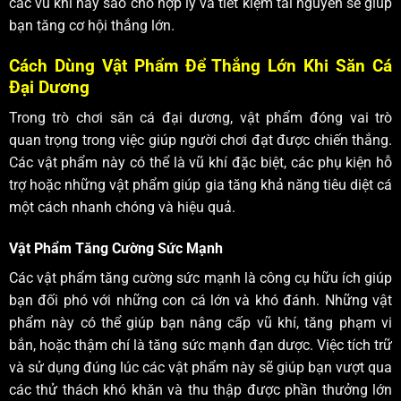
các vũ khí này sao cho hợp lý và tiết kiệm tài nguyên sẽ giúp
bạn tăng cơ hội thắng lớn.
Cách Dùng Vật Phẩm Để Thắng Lớn Khi Săn Cá
Đại Dương
Trong trò chơi săn cá đại dương, vật phẩm đóng vai trò
quan trọng trong việc giúp người chơi đạt được chiến thắng.
Các vật phẩm này có thể là vũ khí đặc biệt, các phụ kiện hỗ
trợ hoặc những vật phẩm giúp gia tăng khả năng tiêu diệt cá
một cách nhanh chóng và hiệu quả.
Vật Phẩm Tăng Cường Sức Mạnh
Các vật phẩm tăng cường sức mạnh là công cụ hữu ích giúp
bạn đối phó với những con cá lớn và khó đánh. Những vật
phẩm này có thể giúp bạn nâng cấp vũ khí, tăng phạm vi
bắn, hoặc thậm chí là tăng sức mạnh đạn dược. Việc tích trữ
và sử dụng đúng lúc các vật phẩm này sẽ giúp bạn vượt qua
các thử thách khó khăn và thu thập được phần thưởng lớn