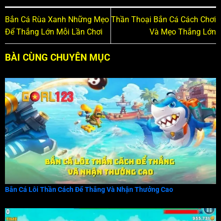
Bắn Cá Rùa Xanh Những Mẹo
Thần Thoại Bắn Cá Cách Chơi
Để Thắng Lớn Mỗi Lần Chơi
Và Mẹo Thắng Lớn
BÀI CÙNG CHUYÊN MỤC
Bắn Cá Lôi Thần Cách Để Thắng Và Nhận Thưởng Cao