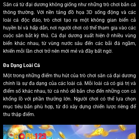
Săn cá từ đại dương không giống như những trò chơi bắn cá
thông thường. Với nền tảng đồ họa 3D sống động và các
loài cá độc đáo, trò chơi tạo ra một không gian biển cả
huyền bí và hấp dẫn, nơi người chơi có thể tham gia vào các
cuộc săn bắt kỳ thú. Cá đại dương xuất hiện ở nhiều vùng
biển khác nhau, từ vùng nước sâu đến các bãi đá ngầm,
khiến mỗi lần chơi trở nên mới mẻ và đầy bất ngờ.
Đa Dạng Loài Cá
Một trong những điểm thu hút của trò chơi săn cá đại dương
chính là sự đa dạng của các loài cá. Mỗi loài cá có giá trị và
điểm số khác nhau, từ cá nhỏ dễ bắn cho đến những con cá
khổng lồ với phần thưởng lớn. Người chơi có thể lựa chọn
mục tiêu bắn phù hợp, từ đó xây dựng chiến lược riêng để
thu thập điểm.