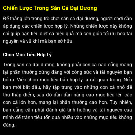
Chiến Lược Trong Săn Cá Đại Dương
Để thắng lớn trong trò chơi săn cá đại dương, người chơi cần
áp dụng các chiến lược hợp lý. Những chiến lược này không
chỉ giúp bạn tiêu diệt cá hiệu quả mà còn giúp tối ưu hóa tài
nguyên và vũ khí mà bạn sở hữu.
Chọn Mục Tiêu Hợp Lý
Trong săn cá đại dương, không phải con cá nào cũng mang
lại phần thưởng xứng đáng với công sức và tài nguyên bạn
bỏ ra. Việc chọn mục tiêu bắn hợp lý là rất quan trọng. Nếu
bạn mới bắt đầu, hãy tập trung vào những con cá nhỏ để
thu thập điểm, sau đó dần dần nâng cao mục tiêu lên các
con cá lớn hơn, mang lại phần thưởng cao hơn. Tuy nhiên,
bạn cũng cần phải đánh giá tình huống và tài nguyên của
mình để tránh tiêu tốn quá nhiều vào những mục tiêu không
đáng.