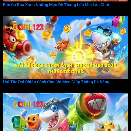
Bắn Cá Rùa Xanh Những Mẹo Để Thắng Lớn Mỗi Lần Chơi
Hải Tặc Đại Chiến Cách Chơi Và Mẹo Giúp Thắng Dễ Dàng