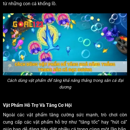
từ những con cá khổng lồ.
Cách dùng vật phẩm để tăng khả năng thắng trong săn cá đại
dương
Vật Phẩm Hỗ Trợ Và Tăng Cơ Hội
Ngoài các vật phẩm tăng cường sức mạnh, trò chơi còn
cung cấp các vật phẩm hỗ trợ như “tăng tốc” hay “hút cá”
giúp bạn dễ dàng tiêu diệt nhiều cá trong cùng một lần bắn.