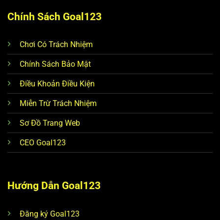
Chính Sách Goal123
Chơi Có Trách Nhiệm
Chính Sách Bảo Mật
Điều Khoản Điều Kiện
Miễn Trừ Trách Nhiệm
Sơ Đồ Trang Web
CEO Goal123
Hướng Dẫn Goal123
Đăng ký Goal123