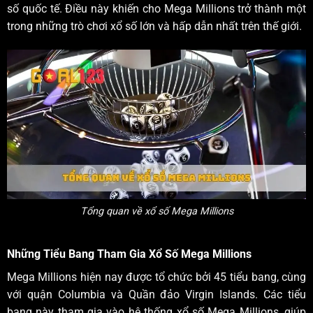
số quốc tế. Điều này khiến cho Mega Millions trở thành một
trong những trò chơi xổ số lớn và hấp dẫn nhất trên thế giới.
Tổng quan về xổ số Mega Millions
Những Tiểu Bang Tham Gia Xổ Số Mega Millions
Mega Millions hiện nay được tổ chức bởi 45 tiểu bang, cùng
với quận Columbia và Quần đảo Virgin Islands. Các tiểu
bang này tham gia vào hệ thống xổ số Mega Millions, giúp