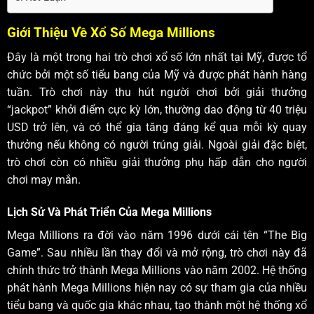
Giới Thiệu Về Xổ Số Mega Millions
Đây là một trong hai trò chơi xổ số lớn nhất tại Mỹ, được tổ
chức bởi một số tiểu bang của Mỹ và được phát hành hàng
tuần. Trò chơi này thu hút người chơi bởi giải thưởng
“jackpot” khởi điểm cực kỳ lớn, thường dao động từ 40 triệu
USD trở lên, và có thể gia tăng đáng kể qua mỗi kỳ quay
thưởng nếu không có người trúng giải. Ngoài giải đặc biệt,
trò chơi còn có nhiều giải thưởng phụ hấp dẫn cho người
chơi may mắn.
Lịch Sử Và Phát Triển Của Mega Millions
Mega Millions ra đời vào năm 1996 dưới cái tên “The Big
Game”. Sau nhiều lần thay đổi và mở rộng, trò chơi này đã
chính thức trở thành Mega Millions vào năm 2002. Hệ thống
phát hành Mega Millions hiện nay có sự tham gia của nhiều
tiểu bang và quốc gia khác nhau, tạo thành một hệ thống xổ