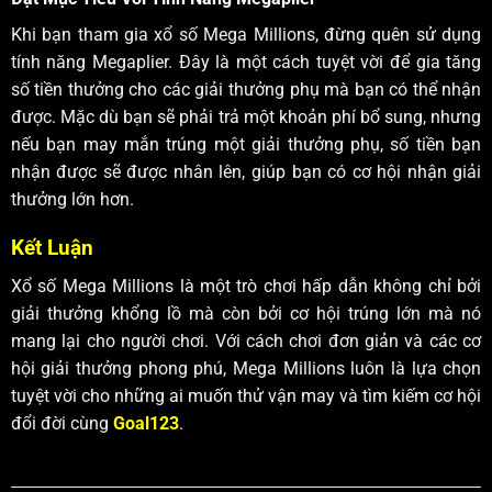
Khi bạn tham gia xổ số Mega Millions, đừng quên sử dụng
tính năng Megaplier. Đây là một cách tuyệt vời để gia tăng
số tiền thưởng cho các giải thưởng phụ mà bạn có thể nhận
được. Mặc dù bạn sẽ phải trả một khoản phí bổ sung, nhưng
nếu bạn may mắn trúng một giải thưởng phụ, số tiền bạn
nhận được sẽ được nhân lên, giúp bạn có cơ hội nhận giải
thưởng lớn hơn.
Kết Luận
Xổ số Mega Millions là một trò chơi hấp dẫn không chỉ bởi
giải thưởng khổng lồ mà còn bởi cơ hội trúng lớn mà nó
mang lại cho người chơi. Với cách chơi đơn giản và các cơ
hội giải thưởng phong phú, Mega Millions luôn là lựa chọn
tuyệt vời cho những ai muốn thử vận may và tìm kiếm cơ hội
đổi đời cùng
Goal123
.