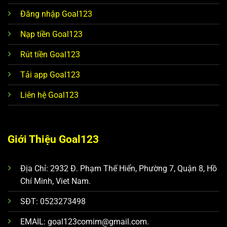
Đăng nhập Goal123
Nạp tiền Goal123
Rút tiền Goal123
Tải app Goal123
Liên hệ Goal123
Giới Thiệu Goal123
Địa Chỉ: 2932 Đ. Phạm Thế Hiển, Phường 7, Quận 8, Hồ
Chí Minh, Viet Nam.
SĐT: 0523273498
EMAIL:
goal123comim@gmail.com
.