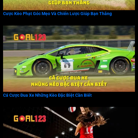
Cược Kèo Phạt Góc Mẹo Và Chiến Lược Giúp Bạn Thắng
Cá Cược Đua Xe Những Kèo Đặc Biệt Cần Biết