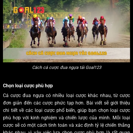
Cách cá cược đua ngựa tải Goal123
Chọn loại cược phù hợp
Cá cược đua ngựa có nhiều loại cược khác nhau, từ cược
đơn giản đến các cược phức tạp hơn. Bài viết sẽ giới thiệu
chi tiết về các loại cược phổ biến, giúp bạn chọn loại cược
phù hợp với kinh nghiệm và chiến lược của mình. Mỗi loại
cược sẽ có một cách tính toán và xác định tỷ lệ chiến thắng
khác nhau, vì vậy việc lựa chọn cược phù hợp là rất quan