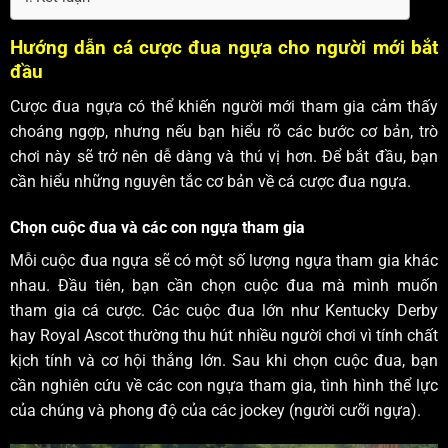
Hướng dẫn cá cược đua ngựa cho người mới bắt
đầu
Cược đua ngựa có thể khiến người mới tham gia cảm thấy
choáng ngợp, nhưng nếu bạn hiểu rõ các bước cơ bản, trò
chơi này sẽ trở nên dễ dàng và thú vị hơn. Để bắt đầu, bạn
cần hiểu những nguyên tắc cơ bản về cá cược đua ngựa.
Chọn cuộc đua và các con ngựa tham gia
Mỗi cuộc đua ngựa sẽ có một số lượng ngựa tham gia khác
nhau. Đầu tiên, bạn cần chọn cuộc đua mà mình muốn
tham gia cá cược. Các cuộc đua lớn như Kentucky Derby
hay Royal Ascot thường thu hút nhiều người chơi vì tính chất
kịch tính và cơ hội thắng lớn. Sau khi chọn cuộc đua, bạn
cần nghiên cứu về các con ngựa tham gia, tình hình thể lực
của chúng và phong độ của các jockey (người cưỡi ngựa).