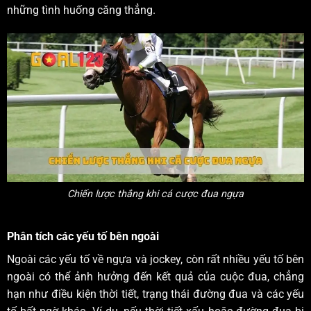
những tình huống căng thẳng.
Chiến lược thắng khi cá cược đua ngựa
Phân tích các yếu tố bên ngoài
Ngoài các yếu tố về ngựa và jockey, còn rất nhiều yếu tố bên
ngoài có thể ảnh hưởng đến kết quả của cuộc đua, chẳng
hạn như điều kiện thời tiết, trạng thái đường đua và các yếu