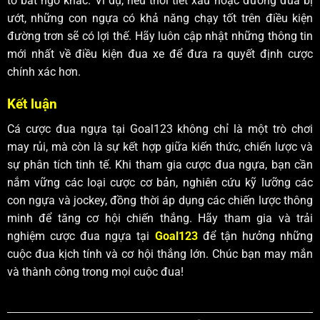
tố bất ngờ khác. Ví dụ, nếu thời tiết xấu hoặc đường đua bị
ướt, những con ngựa có khả năng chạy tốt trên điều kiện
đường trơn sẽ có lợi thế. Hãy luôn cập nhật những thông tin
mới nhất về điều kiện đua xe để đưa ra quyết định cược
chính xác hơn.
Kết luận
Cá cược đua ngựa tại Goal123 không chỉ là một trò chơi
may rủi, mà còn là sự kết hợp giữa kiến thức, chiến lược và
sự phân tích tinh tế. Khi tham gia cược đua ngựa, bạn cần
nắm vững các loại cược cơ bản, nghiên cứu kỹ lưỡng các
con ngựa và jockey, đồng thời áp dụng các chiến lược thông
minh để tăng cơ hội chiến thắng. Hãy tham gia và trải
nghiệm cược đua ngựa tại
Goal123
để tận hưởng những
cuộc đua kịch tính và cơ hội thắng lớn. Chúc bạn may mắn
và thành công trong mọi cuộc đua!