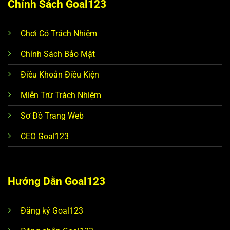
Chính Sách Goal123
Chơi Có Trách Nhiệm
Chính Sách Bảo Mật
Điều Khoản Điều Kiện
Miễn Trừ Trách Nhiệm
Sơ Đồ Trang Web
CEO Goal123
Hướng Dẫn Goal123
Đăng ký Goal123