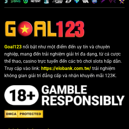
Goal123
nổi bật như một điểm đến uy tín và chuyên
nghiệp, mang đến trải nghiệm giải trí đa dạng, từ cá cược
thể thao, casino trực tuyến đến các trò chơi slots hấp dẫn.
Truy cập vào link:
https://elobank.com.tw/
trải nghiệm
không gian giải trí đẳng cấp và nhận khuyến mãi 123K.