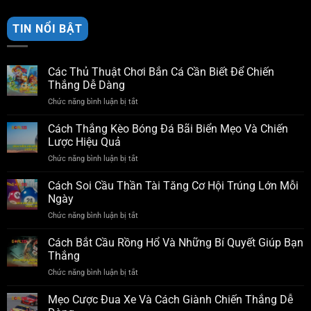
TIN NỔI BẬT
Các Thủ Thuật Chơi Bắn Cá Cần Biết Để Chiến
Thắng Dễ Dàng
Chức năng bình luận bị tắt
ở
Các
Thủ
Cách Thắng Kèo Bóng Đá Bãi Biển Mẹo Và Chiến
Thuật
Lược Hiệu Quả
Chơi
Chức năng bình luận bị tắt
ở
Bắn
Cách
Cá
Thắng
Cách Soi Cầu Thần Tài Tăng Cơ Hội Trúng Lớn Mỗi
Cần
Kèo
Biết
Ngày
Bóng
Để
Chức năng bình luận bị tắt
ở
Đá
Chiến
Cách
Bãi
Thắng
Soi
Cách Bắt Cầu Rồng Hổ Và Những Bí Quyết Giúp Bạn
Biển
Dễ
Cầu
Mẹo
Thắng
Dàng
Thần
Và
Chức năng bình luận bị tắt
ở
Tài
Chiến
Cách
Tăng
Lược
Bắt
Mẹo Cược Đua Xe Và Cách Giành Chiến Thắng Dễ
Cơ
Hiệu
Cầu
Hội