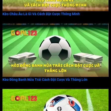
Kèo Châu Âu Là Gì Và Cách Đặt Cược Thông Minh
Kèo Đồng Banh Nửa Trái Cách Đặt Cược Và Thắng Lớn