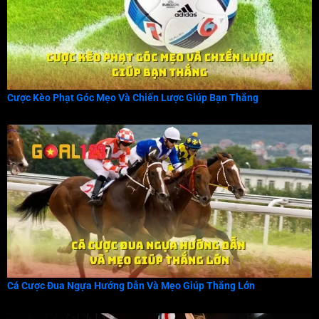
Cược Kèo Phạt Góc Mẹo Và Chiến Lược Giúp Bạn Thắng
Cá Cược Đua Ngựa Hướng Dẫn Và Mẹo Giúp Thắng Lớn