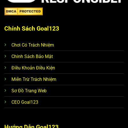
Chính Sách Goal123
Chơi Có Trách Nhiệm
Chính Sách Bảo Mật
Điều Khoản Điều Kiện
Miễn Trừ Trách Nhiệm
Sơ Đồ Trang Web
CEO Goal123
Hướng Dẫn Goal123