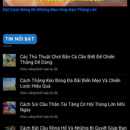
Đặt Cược Bóng Rổ Những Mẹo Giúp Bạn Thắng Lớn
TIN NỔI BẬT
Các Thủ Thuật Chơi Bắn Cá Cần Biết Để Chiến
Thắng Dễ Dàng
Chức năng bình luận bị tắt
ở
Các
Thủ
Cách Thắng Kèo Bóng Đá Bãi Biển Mẹo Và Chiến
Thuật
Lược Hiệu Quả
Chơi
Chức năng bình luận bị tắt
ở
Bắn
Cách
Cá
Thắng
Cách Soi Cầu Thần Tài Tăng Cơ Hội Trúng Lớn Mỗi
Cần
Kèo
Biết
Ngày
Bóng
Để
Chức năng bình luận bị tắt
ở
Đá
Chiến
Cách
Bãi
Thắng
Soi
Cách Bắt Cầu Rồng Hổ Và Những Bí Quyết Giúp Bạn
Biển
Dễ