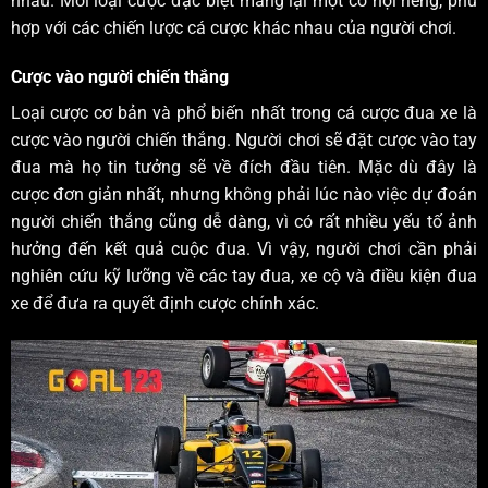
nhau. Mỗi loại cược đặc biệt mang lại một cơ hội riêng, phù
hợp với các chiến lược cá cược khác nhau của người chơi.
Cược vào người chiến thắng
Loại cược cơ bản và phổ biến nhất trong cá cược đua xe là
cược vào người chiến thắng. Người chơi sẽ đặt cược vào tay
đua mà họ tin tưởng sẽ về đích đầu tiên. Mặc dù đây là
cược đơn giản nhất, nhưng không phải lúc nào việc dự đoán
người chiến thắng cũng dễ dàng, vì có rất nhiều yếu tố ảnh
hưởng đến kết quả cuộc đua. Vì vậy, người chơi cần phải
nghiên cứu kỹ lưỡng về các tay đua, xe cộ và điều kiện đua
xe để đưa ra quyết định cược chính xác.