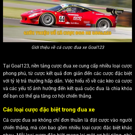
Giới thiệu về cá cược đua xe Goal123
Tại Goal123, nền tảng cược đua xe cung cấp nhiều loại cược
phong phú, từ cược kết quả đơn giản đến các cược đặc biệt
với tỷ lệ trả thưởng hấp dẫn. Việc hiểu rõ về các kèo cá cược
và các yếu tố ảnh hưởng đến kết quả cuộc đua là chìa khóa
để bạn có thể gia tăng cơ hội chiến thắng.
Các loại cược đặc biệt trong đua xe
Cá cược đua xe không chỉ đơn thuần là đặt cược vào người
chiến thắng, mà còn bao gồm nhiều loại cược đặc biệt khác