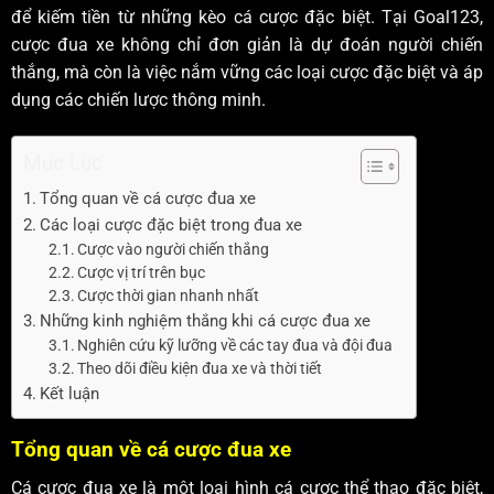
để kiếm tiền từ những kèo cá cược đặc biệt. Tại Goal123,
cược đua xe không chỉ đơn giản là dự đoán người chiến
thắng, mà còn là việc nắm vững các loại cược đặc biệt và áp
dụng các chiến lược thông minh.
Mục Lục
Tổng quan về cá cược đua xe
Các loại cược đặc biệt trong đua xe
Cược vào người chiến thắng
Cược vị trí trên bục
Cược thời gian nhanh nhất
Những kinh nghiệm thắng khi cá cược đua xe
Nghiên cứu kỹ lưỡng về các tay đua và đội đua
Theo dõi điều kiện đua xe và thời tiết
Kết luận
Tổng quan về cá cược đua xe
Cá cược đua xe là một loại hình cá cược thể thao đặc biệt,