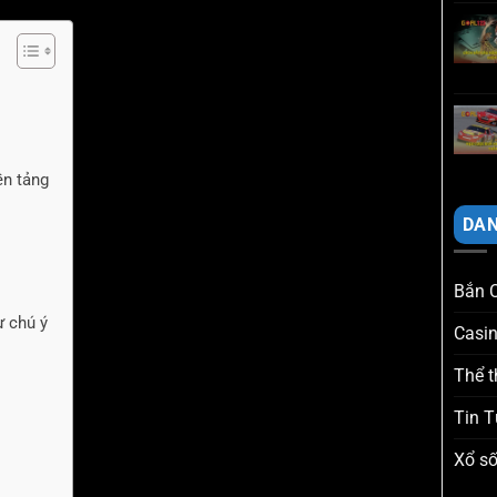
ền tảng
DA
Bắn 
ự chú ý
Casi
Thể t
Tin T
Xổ s