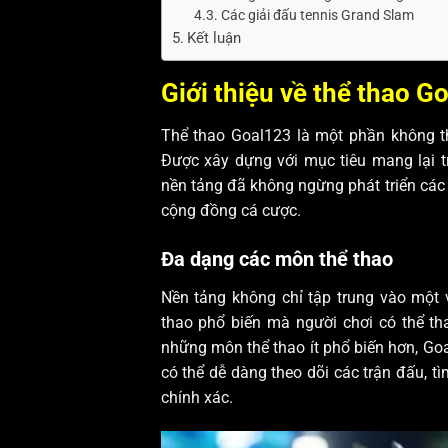
Các giải đấu tennis Grand Slam
Kết luận
Giới thiệu về thể thao G
Thể thao Goal123 là một phần không th
Được xây dựng với mục tiêu mang lại t
nền tảng đã không ngừng phát triển các 
cộng đồng cá cược.
Đa dạng các môn thể thao
Nền tảng không chỉ tập trung vào một 
thao phổ biến mà người chơi có thể th
những môn thể thao ít phổ biến hơn, G
có thể dễ dàng theo dõi các trận đấu, t
chính xác.