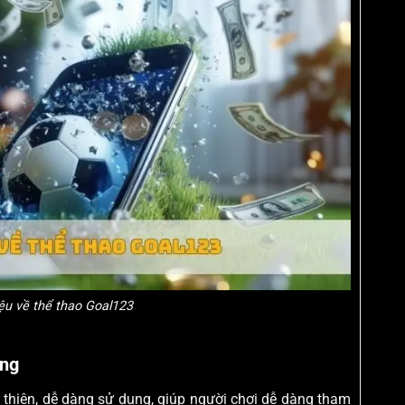
iệu về thể thao Goal123
ụng
 thiện, dễ dàng sử dụng, giúp người chơi dễ dàng tham