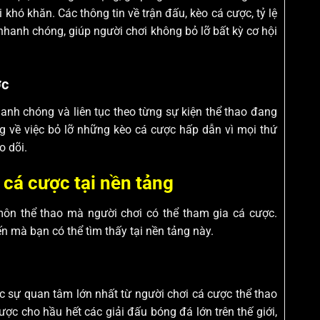
hó khăn. Các thông tin về trận đấu, kèo cá cược, tỷ lệ
hanh chóng, giúp người chơi không bỏ lỡ bất kỳ cơ hội
ợc
anh chóng và liên tục theo từng sự kiện thể thao đang
ng về việc bỏ lỡ những kèo cá cược hấp dẫn vì mọi thứ
o dõi.
 cá cược tại nền tảng
ôn thể thao mà người chơi có thể tham gia cá cược.
n mà bạn có thể tìm thấy tại nền tảng này.
 sự quan tâm lớn nhất từ người chơi cá cược thể thao
ợc cho hầu hết các giải đấu bóng đá lớn trên thế giới,