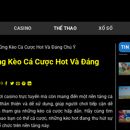
CASINO
THỂ THAO
XỔ SỐ
ững Kèo Cá Cược Hot Và Đáng Chú Ý
TIN
g Kèo Cá Cược Hot Và Đáng
NG
hơi casino trực tuyến mà còn mang đến một nền tảng cá
 thân thiện và dễ sử dụng, giúp người chơi tiếp cận dễ
à tham gia những kèo cá cược hấp dẫn. Hãy cùng tìm
thao bạn có thể cá cược, những kèo hot đang thu hút sự
ổ chức trên nền tảng này.