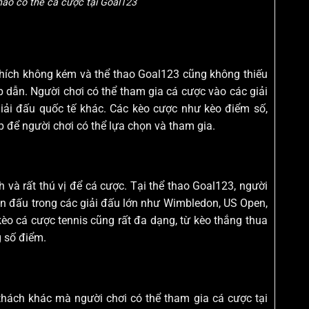
ao có thể cá cược tại Goal123
thích không kém và thể thao Goal123 cũng không thiếu
 dẫn. Người chơi có thể tham gia cá cược vào các giải
iải đấu quốc tế khác. Các kèo cược như kèo điểm số,
 để người chơi có thể lựa chọn và tham gia.
 và rất thú vị để cá cược. Tại thể thao Goal123, người
ận đấu trong các giải đấu lớn như Wimbledon, US Open,
èo cá cược tennis cũng rất đa dạng, từ kèo thắng thua
g số điểm.
hách khác mà người chơi có thể tham gia cá cược tại